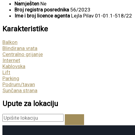
Namješten
Ne
Broj registra posrednika
56/2023
Ime i broj licence agenta
Lejla Pilav 01-01.1-518/22
Karakteristike
Balkon
Blindirana vrata
Centralno grijanje
Internet
Kablovska
Lift
Parking
Podrum/tavan
Sunčana strana
Upute za lokaciju