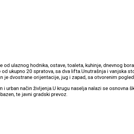
od ulaznog hodnika, ostave, toaleta, kuhinje, dnevnog boravk
od ukupno 20 spratova, sa dva lifta.Unutrašnja i vanjska sto
n je dvostrane orijentacije, jug i zapad, sa otvorenim pogle
i urban način življenja.U krugu naselja nalazi se osnovna škola
 bazen, te javni gradski prevoz.