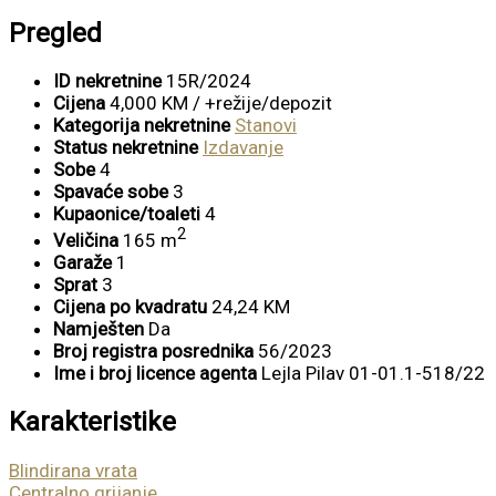
Pregled
ID nekretnine
15R/2024
Cijena
4,000 KM
/ +režije/depozit
Kategorija nekretnine
Stanovi
Status nekretnine
Izdavanje
Sobe
4
Spavaće sobe
3
Kupaonice/toaleti
4
2
Veličina
165 m
Garaže
1
Sprat
3
Cijena po kvadratu
24,24 KM
Namješten
Da
Broj registra posrednika
56/2023
Ime i broj licence agenta
Lejla Pilav 01-01.1-518/22
Karakteristike
Blindirana vrata
Centralno grijanje