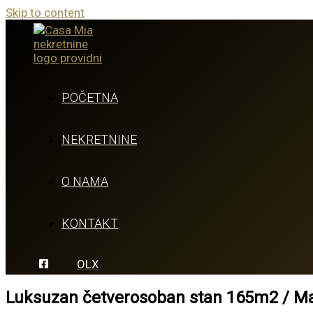
Skip to content
POČETNA
NEKRETNINE
O NAMA
KONTAKT
OLX
Luksuzan četverosoban stan 165m2 / Mar