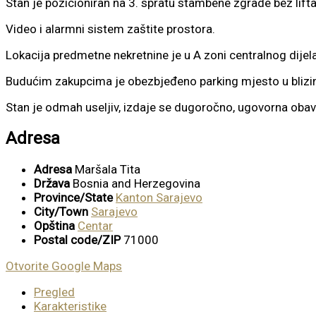
Stan je pozicioniran na 3. spratu stambene zgrade bez lifta
Video i alarmni sistem zaštite prostora.
Lokacija predmetne nekretnine je u A zoni centralnog dijela 
Budućim zakupcima je obezbjeđeno parking mjesto u blizin
Stan je odmah useljiv, izdaje se dugoročno, ugovorna oba
Adresa
Adresa
Maršala Tita
Država
Bosnia and Herzegovina
Province/State
Kanton Sarajevo
City/Town
Sarajevo
Opština
Centar
Postal code/ZIP
71000
Otvorite Google Maps
Pregled
Karakteristike