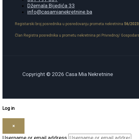
Džemala Bijedića 33
info@casamianekretnine.ba
Registarski broj posrednika u posredovanju prometa nekretnina
56/2023
Član Registra posrednika u prometu nekretnina pri Privrednoj/ Gospodar
Copyright © 2026 Casa Mia Nekretnine
Log in
×
Username or email address