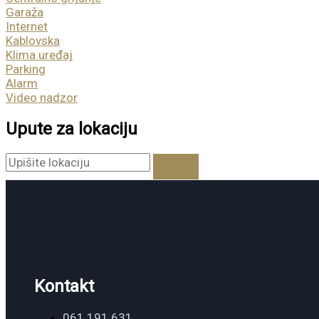
Garaža
Internet
Kablovska
Klima uređaj
Parking
Alarm
Video nadzor
Upute za lokaciju
Kontakt
061 191 631