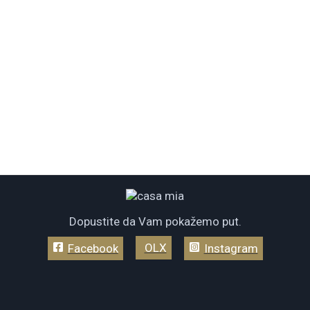
Dopustite da Vam pokažemo put.
OLX
Facebook
Instagram