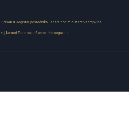
, upisan u Registar posrednika Federalnog ministarstva trgovine.
skoj komori Federacije Bosne i Hercegovine.