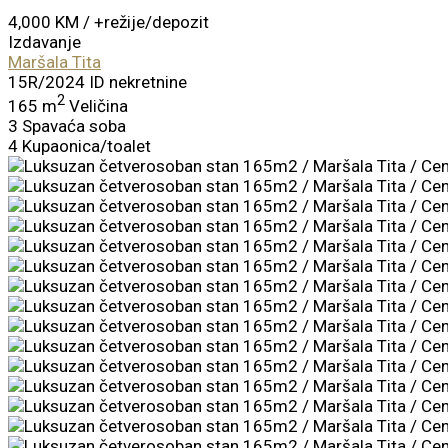
4,000 KM
/ +režije/depozit
Izdavanje
Maršala Tita
15R/2024
ID nekretnine
2
165 m
Veličina
3
Spavaća soba
4
Kupaonica/toalet