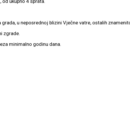
, od ukupno 4 sprata.
grada, u neposrednoj blizini Vječne vatre, ostalih znamenitos
i zgrade.
veza minimalno godinu dana.