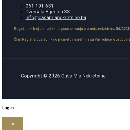
061 191 631
Džemala Bijedića 33
info@casamianekretnine.ba
Registarski broj posrednika u posredovanju prometa nekretnina
56/2023
Član Registra posrednika u prometu nekretnina pri Privrednoj/ Gospodar
Copyright © 2026 Casa Mia Nekretnine
Log in
×