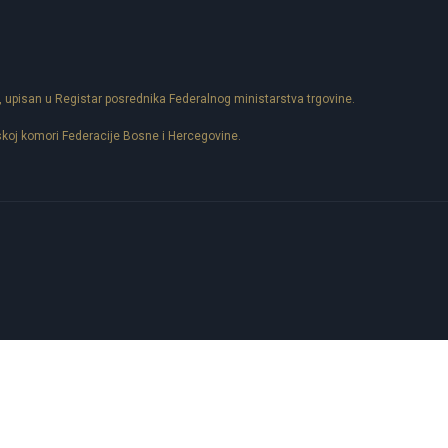
, upisan u Registar posrednika Federalnog ministarstva trgovine.
skoj komori Federacije Bosne i Hercegovine.