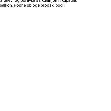
iz dnevnog boravka sa kuhinjom i kupatila.
a balkon. Podne obloge brodski pod i