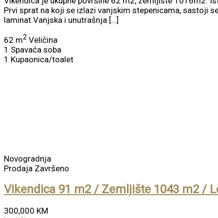
Vikendica je ukupne površine 62 m2, zemljište 1016m2. Ista 
Prvi sprat na koji se izlazi vanjskim stepenicama, sastoji 
laminat.Vanjska i unutrašnja […]
2
62 m
Veličina
1
Spavaća soba
1
Kupaonica/toalet
Novogradnja
Prodaja
Završeno
Vikendica 91 m2 / Zemljište 1043 m2 / L
300,000 KM