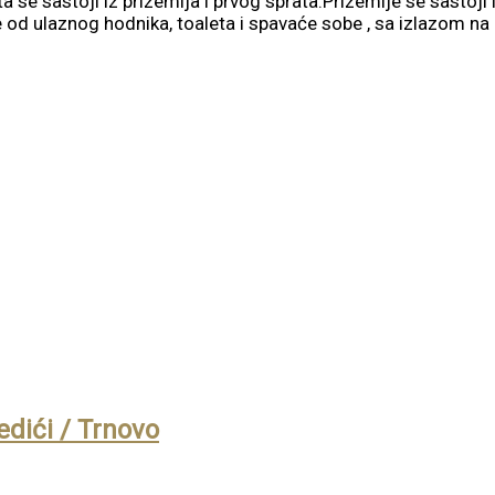
se sastoji iz prizemlja i prvog sprata.Prizemlje se sastoji 
se od ulaznog hodnika, toaleta i spavaće sobe , sa izlazom n
edići / Trnovo