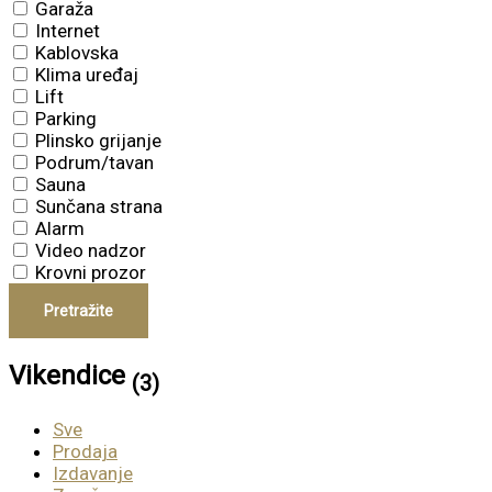
Garaža
Internet
Kablovska
Klima uređaj
Lift
Parking
Plinsko grijanje
Podrum/tavan
Sauna
Sunčana strana
Alarm
Video nadzor
Krovni prozor
Pretražite
Vikendice
(3)
Sve
Prodaja
Izdavanje