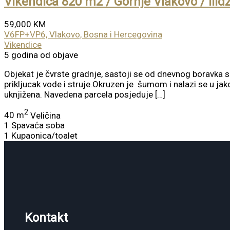
Vikendica 820 m2 / Gornje Vlakovo / Ilid
59,000 KM
V6FP+VP6, Vlakovo, Bosna i Hercegovina
Vikendice
5 godina od objave
Objekat je čvrste gradnje, sastoji se od dnevnog boravka sa
prikljucak vode i struje.Okruzen je šumom i nalazi se u ja
uknjižena. Navedena parcela posjeduje […]
2
40 m
Veličina
1
Spavaća soba
1
Kupaonica/toalet
Kontakt