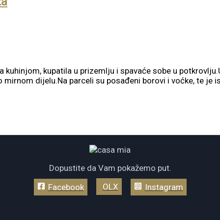
ža
 kuhinjom, kupatila u prizemlju i spavaće sobe u potkrovlju.
ko mirnom dijelu.Na parceli su posađeni borovi i voćke, te j
Dopustite da Vam pokažemo put.
OLX
Facebook
Instagram