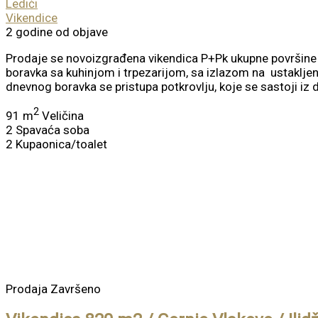
Ledići
Vikendice
2 godine od objave
Prodaje se novoizgrađena vikendica P+Pk ukupne površine 
boravka sa kuhinjom i trpezarijom, sa izlazom na ustaklje
dnevnog boravka se pristupa potkrovlju, koje se sastoji iz 
2
91 m
Veličina
2
Spavaća soba
2
Kupaonica/toalet
Prodaja
Završeno