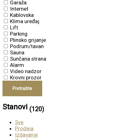
Garaža
Internet
Kablovska
Klima uređaj
Lift
Parking
Plinsko grijanje
Podrum/tavan
Sauna
Sunčana strana
Alarm
Video nadzor
Krovni prozor
Pretražite
Stanovi
(120)
Sve
Prodaja
Izdavanje