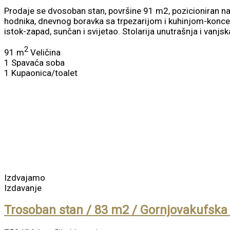
Prodaje se dvosoban stan, površine 91 m2, pozicioniran na
hodnika, dnevnog boravka sa trpezarijom i kuhinjom-koncept
istok-zapad, sunčan i svijetao. Stolarija unutrašnja i vanjs
2
91 m
Veličina
1
Spavaća soba
1
Kupaonica/toalet
Izdvajamo
Izdavanje
Trosoban stan / 83 m2 / Gornjovakufska 