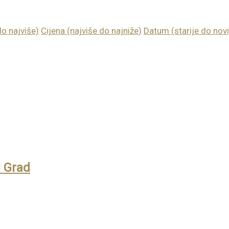
do najviše)
Cijena (najviše do najniže)
Datum (starije do novi
i Grad