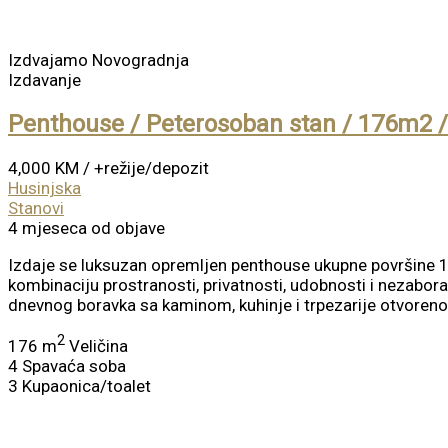
Izdvajamo
Novogradnja
Izdavanje
Penthouse / Peterosoban stan / 176m2 /
4,000 KM
/ +režije/depozit
Husinjska
Stanovi
4 mjeseca od objave
Izdaje se luksuzan opremljen penthouse ukupne površine 1
kombinaciju prostranosti, privatnosti, udobnosti i nezabo
dnevnog boravka sa kaminom, kuhinje i trpezarije otvorenog 
2
176 m
Veličina
4
Spavaća soba
3
Kupaonica/toalet