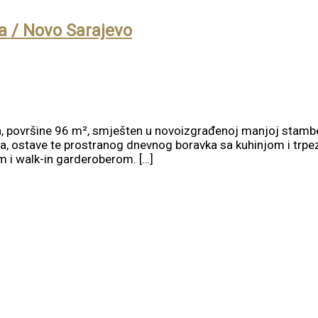
a / Novo Sarajevo
, površine 96 m², smješten u novoizgrađenoj manjoj stambe
ila, ostave te prostranog dnevnog boravka sa kuhinjom i tr
m i walk-in garderoberom. […]