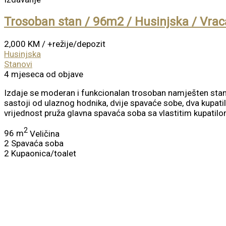
Trosoban stan / 96m2 / Husinjska / Vrac
2,000 KM
/ +režije/depozit
Husinjska
Stanovi
4 mjeseca od objave
Izdaje se moderan i funkcionalan trosoban namješten stan
sastoji od ulaznog hodnika, dvije spavaće sobe, dva kupat
vrijednost pruža glavna spavaća soba sa vlastitim kupatilo
2
96 m
Veličina
2
Spavaća soba
2
Kupaonica/toalet