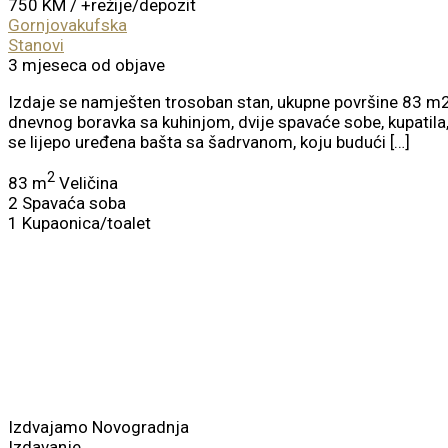
750 KM
/ +režije/depozit
Gornjovakufska
Stanovi
3 mjeseca od objave
Izdaje se namješten trosoban stan, ukupne površine 83 m2,
dnevnog boravka sa kuhinjom, dvije spavaće sobe, kupatila, 
se lijepo uređena bašta sa šadrvanom, koju budući […]
2
83 m
Veličina
2
Spavaća soba
1
Kupaonica/toalet
Izdvajamo
Novogradnja
Izdavanje