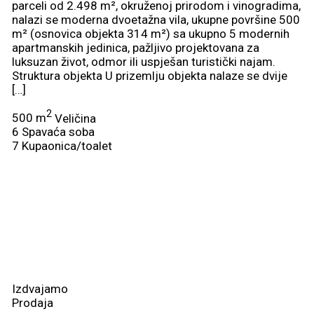
parceli od 2.498 m², okruženoj prirodom i vinogradima,
nalazi se moderna dvoetažna vila, ukupne površine 500
m² (osnovica objekta 314 m²) sa ukupno 5 modernih
apartmanskih jedinica, pažljivo projektovana za
luksuzan život, odmor ili uspješan turistički najam.
Struktura objekta U prizemlju objekta nalaze se dvije
[…]
2
500 m
Veličina
6
Spavaća soba
7
Kupaonica/toalet
Izdvajamo
Prodaja