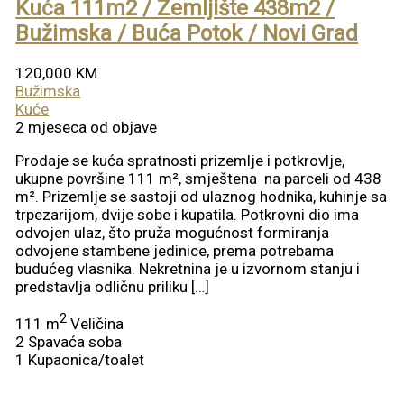
Kuća 111m2 / Zemljište 438m2 /
Bužimska / Buća Potok / Novi Grad
120,000 KM
Bužimska
Kuće
2 mjeseca od objave
Prodaje se kuća spratnosti prizemlje i potkrovlje,
ukupne površine 111 m², smještena na parceli od 438
m². Prizemlje se sastoji od ulaznog hodnika, kuhinje sa
trpezarijom, dvije sobe i kupatila. Potkrovni dio ima
odvojen ulaz, što pruža mogućnost formiranja
odvojene stambene jedinice, prema potrebama
budućeg vlasnika. Nekretnina je u izvornom stanju i
predstavlja odličnu priliku […]
2
111 m
Veličina
2
Spavaća soba
1
Kupaonica/toalet