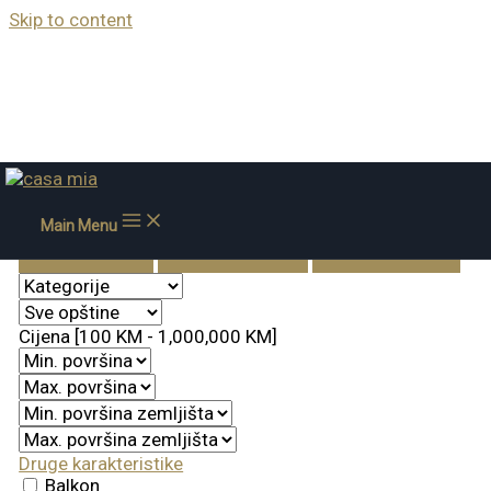
Skip to content
Pretražite nekretnine
Main Menu
Prodaja
Izdavanje
Završeno
Cijena [
100 KM
-
1,000,000 KM
]
Druge karakteristike
Balkon