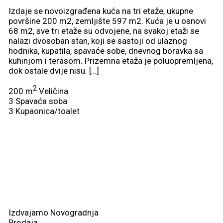
Izdaje se novoizgrađena kuća na tri etaže, ukupne
površine 200 m2, zemljište 597 m2. Kuća je u osnovi
68 m2, sve tri etaže su odvojene, na svakoj etaži se
nalazi dvosoban stan, koji se sastoji od ulaznog
hodnika, kupatila, spavaće sobe, dnevnog boravka sa
kuhinjom i terasom. Prizemna etaža je poluopremljena,
dok ostale dvije nisu. […]
2
200 m
Veličina
3
Spavaća soba
3
Kupaonica/toalet
Izdvajamo
Novogradnja
Prodaja