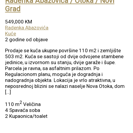
Radenka Abazovića / Otoka / Novi
Grad
549,000 KM
Radenka Abazovića
Kuće
2 godine od objave
Prodaje se kuća ukupne površine 110 m2 i zemljište
503 m2. Kuća se sastoji od dvije odvojene stambene
jedinice, u izvornom su stanju, dvije garaže i šupe.
Parcela je ravna, sa asfaltnim prilazom. Po
Regulacionom planu, moguća je dogradnja i
nadogradnja objekta. Lokacija je vrlo atraktivna, u
neposrednoj blizini se nalazi naselje Nova Otoka, dom
[…]
2
110 m
Veličina
4
Spavaća soba
2
Kupaonica/toalet