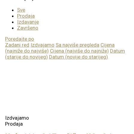
Sve
Prodaja
Izdavanje
Završeno
Poredajte po
Zadani red
Izdvajamo
Sa najviše pregleda
Cijena
(najniže do najviše)
Cijena (najviše do najniže)
Datum
(starije do novijeg)
Datum (novije do starijeg)
Izdvajamo
Prodaja