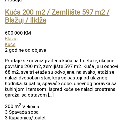
Kuća 200 m2 / Zemljište 597 m2 /
Blažuj / Ilidža
600,000 KM
Blažuj
Kuće
2 godine od objave
Prodaje se novoizgrađena kuća na tri etaže, ukupne
površine 200 m2, zemljište 597 m2. Kuća je u osnovi
68 m2, sve tri etaže su odvojene, na svakoj etaži se
nalazi dvosoban stan, koji se sastoji od ulaznog
hodnika, kupatila, spavaće sobe, dnevnog boravka sa
kuhinjom i terasom. Ispred kuće se nalazi prostrana
garaža, sa ostavom […]
2
200 m
Veličina
3
Spavaća soba
3
Kupaonica/toalet