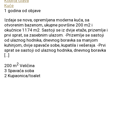
Kobilja Glava
Kuće
1 godina od objave
Izdaje se nova, opremljena moderna kuća, sa
otvorenim bazenom, ukupne površine 200 m2 i
okućnice 1174 m2. Sastoji se iz dvije etaže, prizemlje i
prvi sprat, sa zasebnim ulazom. -Prizemlje se sastoji
od ulaznog hodnika, dnevnog boravka sa manjom
kuhinjom, dvije spavaće sobe, kupatila i vešeraja. -Prvi
sprat se sastoji od ulaznog hodnika, dnevnog boravka
[…]
2
200 m
Veličina
3
Spavaća soba
2
Kupaonica/toalet