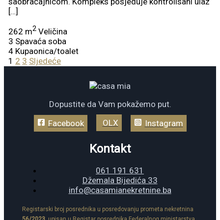
saobraćajnicom. Kompleks posjeduje kontrolisani ulaz
[…]
2
262 m
Veličina
3
Spavaća soba
4
Kupaonica/toalet
1
2
3
Sljedeće
Dopustite da Vam pokažemo put.
OLX
Facebook
Instagram
Kontakt
061 191 631
Džemala Bijedića 33
info@casamianekretnine.ba
Registarski broj posrednika u posredovanju prometa nekretnina
56/2023
, upisan u Registar posrednika Federalnog ministarstva