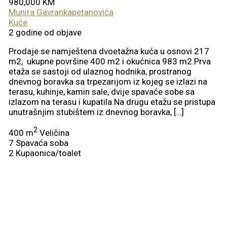
980,000 KM
Munira Gavrankapetanovića
Kuće
2 godine od objave
Prodaje se namještena dvoetažna kuća u osnovi 217
m2, ukupne površine 400 m2 i okućnica 983 m2.Prva
etaža se sastoji od ulaznog hodnika, prostranog
dnevnog boravka sa trpezarijom iz kojeg se izlazi na
terasu, kuhinje, kamin sale, dvije spavaće sobe sa
izlazom na terasu i kupatila.Na drugu etažu se pristupa
unutrašnjim stubištem iz dnevnog boravka, […]
2
400 m
Veličina
7
Spavaća soba
2
Kupaonica/toalet