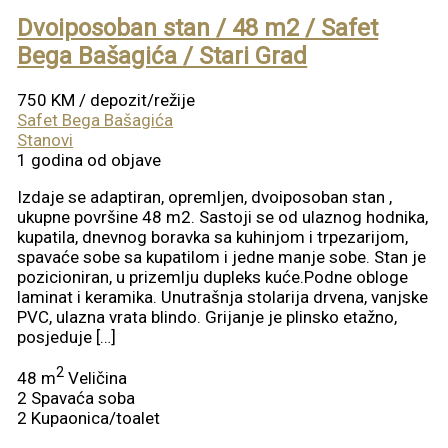
Dvoiposoban stan / 48 m2 / Safet
Bega Bašagića / Stari Grad
750 KM
/ depozit/režije
Safet Bega Bašagića
Stanovi
1 godina od objave
Izdaje se adaptiran, opremljen, dvoiposoban stan ,
ukupne površine 48 m2. Sastoji se od ulaznog hodnika,
kupatila, dnevnog boravka sa kuhinjom i trpezarijom,
spavaće sobe sa kupatilom i jedne manje sobe. Stan je
pozicioniran, u prizemlju dupleks kuće.Podne obloge
laminat i keramika. Unutrašnja stolarija drvena, vanjske
PVC, ulazna vrata blindo. Grijanje je plinsko etažno,
posjeduje […]
2
48 m
Veličina
2
Spavaća soba
2
Kupaonica/toalet