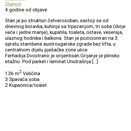
Stanovi
4 godine od objave
Stan je po strukturi četverosoban, sastoji se od
dnevnog boravka, kuhinje sa trpezarijom, tri sobe (dvije
veće i jedne manje), kupatila, toaleta, ostave, veseraja,
ulaznog hodnika i balkona. Stan je pozicioniran na 3.
spratu stambene austrougarske zgrade bez lifta, u
centralnom dijelu pješačke zone ulice
Ferhadija.Dvostrano je orijentisan.Grijanje je plinsko
etažno. Pod parket i laminat.Unutrašnja […]
2
136 m
Veličina
3
Spavaća soba
2
Kupaonica/toalet