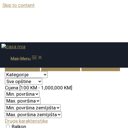
Skip to content
Pretražite nekretnine
Main Menu
Prodaja
Izdavanje
Završeno
Cijena [
100 KM
-
1,000,000 KM
]
Druge karakteristike
Balkon