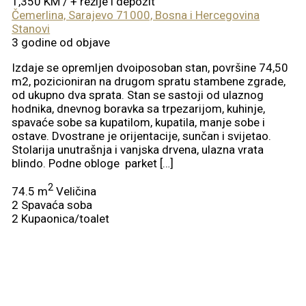
1,350 KM
/ + režije i depozit
Čemerlina, Sarajevo 71000, Bosna i Hercegovina
Stanovi
3 godine od objave
Izdaje se opremljen dvoiposoban stan, površine 74,50
m2, pozicioniran na drugom spratu stambene zgrade,
od ukupno dva sprata. Stan se sastoji od ulaznog
hodnika, dnevnog boravka sa trpezarijom, kuhinje,
spavaće sobe sa kupatilom, kupatila, manje sobe i
ostave. Dvostrane je orijentacije, sunčan i svijetao.
Stolarija unutrašnja i vanjska drvena, ulazna vrata
blindo. Podne obloge parket […]
2
74.5 m
Veličina
2
Spavaća soba
2
Kupaonica/toalet