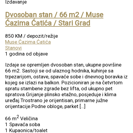
Izdavanje
Dvosoban stan / 66 m2 / Muse
Ćazima Ćatića / Stari Grad
850 KM
/ depozit/režije
Muse Ćazima Ćatića
Stanovi
1 godina od objave
Izdaje se opremljen dvosoban stan, ukupne površine
66 m2. Sastoji se od ulaznog hodnika, kuhinje sa
trpezarijom, ostave, spavaće sobe i dnevnog boravka iz
kojeg se izlazi na balkon. Pozicioniran je na četvrtom
spratu stambene zgrade bez lifta, od ukupno pet
spratova.Grijanje plinsko etažno, posjeduje i klima
uređaj.Trostrano je orijentisan, primarne južne
orijentacije.Podne obloge, parket […]
2
66 m
Veličina
1
Spavaća soba
1
Kupaonica/toalet