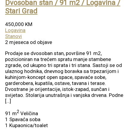
Dvosoban stan / 91 m2 / Logavina /
Stari Grad
450,000 KM
Logavina
Stanovi
2 mjeseca od objave
Prodaje se dvosoban stan, površine 91 m2,
pozicioniran na trećem spratu manje stambene
zgrade, od ukupno tri sprata i tri stana. Sastoji se od
ulaznog hodnika, dnevnog boravka sa trpezarijom i
kuhinjom-koncept open space, spavaće sobe,
garderobera, kupatila, ostave, tavana i terase.
Dvostrane je orijentacije, istok-zapad, sunčan i
svijetao. Stolarija unutrašnja i vanjska drvena. Podne
[…]
2
91 m
Veličina
1
Spavaća soba
1
Kupaonica/toalet