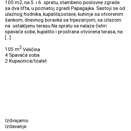
105 m2, na 5. i 6. spratu, stambeno poslovne zgrade
sa dva lifta, u poznatoj zgradi Papagajka. Sastoji se od
ulaznog hodnika, kupatila,ostave, kuhinje sa otvorenim
šankom, dnevnog boravka sa trpezarijom, sa izlazom
na ustakljenu terasu.Na spratu se nalaze četiri
spavaće sobe, kupatilo i prostrana otvorena terasa, na
[…]
2
105 m
Veličina
4
Spavaća soba
2
Kupaonica/toalet
Izdvajamo
Izdavanje