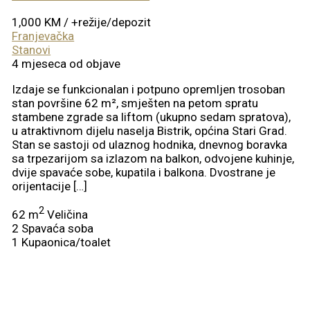
1,000 KM
/ +režije/depozit
Franjevačka
Stanovi
4 mjeseca od objave
Izdaje se funkcionalan i potpuno opremljen trosoban
stan površine 62 m², smješten na petom spratu
stambene zgrade sa liftom (ukupno sedam spratova),
u atraktivnom dijelu naselja Bistrik, općina Stari Grad.
Stan se sastoji od ulaznog hodnika, dnevnog boravka
sa trpezarijom sa izlazom na balkon, odvojene kuhinje,
dvije spavaće sobe, kupatila i balkona. Dvostrane je
orijentacije […]
2
62 m
Veličina
2
Spavaća soba
1
Kupaonica/toalet