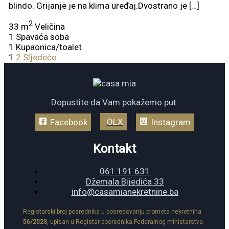
blindo. Grijanje je na klima uređaj.Dvostrano je […]
2
33 m
Veličina
1
Spavaća soba
1
Kupaonica/toalet
1
2
Sljedeće
Dopustite da Vam pokažemo put.
OLX
Facebook
Instagram
Kontakt
061 191 631
Džemala Bijedića 33
info@casamianekretnine.ba
Registarski broj posrednika u posredovanju prometa nekretnina
56/2023
, upisan u Registar posrednika Federalnog ministarstva