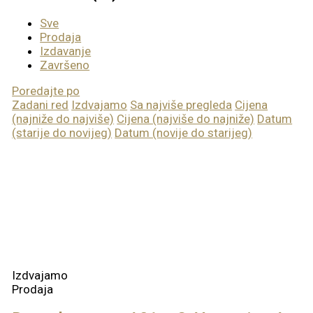
Sve
Prodaja
Izdavanje
Završeno
Poredajte po
Zadani red
Izdvajamo
Sa najviše pregleda
Cijena
(najniže do najviše)
Cijena (najviše do najniže)
Datum
(starije do novijeg)
Datum (novije do starijeg)
Izdvajamo
Prodaja