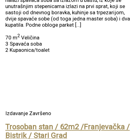
unutrašnjim stepenicama izlazi na prvi sprat, koji se
sastoji od dnevnog boravka, kuhinje sa trpezarijom,
dvije spavaće sobe (od toga jedna master soba) i dva
kupatila. Podne obloge parket […]
2
70 m
Veličina
3
Spavaća soba
2
Kupaonica/toalet
Izdavanje
Završeno
Trosoban stan / 62m2 /Franjevačka /
Bistrik / Stari Grad