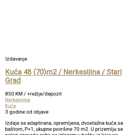
Izdavanje
Kuća 48 (70)m2 / Nerkesijina / Stari
Grad
850 KM
/ +režije/depozit
Nerkesijina
Kuće
3 godine od objave
Izdaje se adaptirana, opremljena, dvoetažna kuća sa
baštom, P+1, ukupne površine 70 m2. U prizemlju se
nalazi spavaća soba sa izlazom u baštu, iz koje se