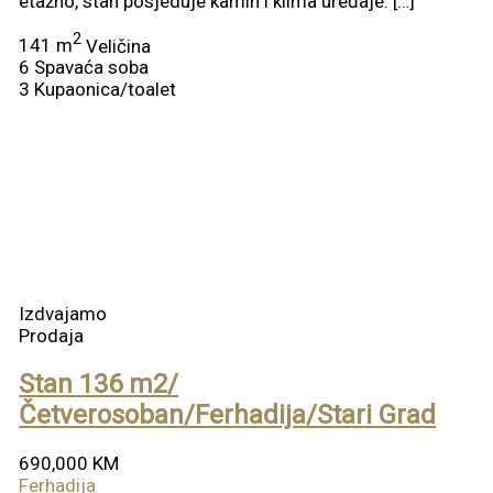
etažno, stan posjeduje kamin i klima uređaje. […]
2
141 m
Veličina
6
Spavaća soba
3
Kupaonica/toalet
Izdvajamo
Prodaja
Stan 136 m2/
Četverosoban/Ferhadija/Stari Grad
690,000 KM
Ferhadija