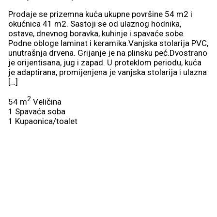
Prodaje se prizemna kuća ukupne površine 54 m2 i
okućnica 41 m2. Sastoji se od ulaznog hodnika,
ostave, dnevnog boravka, kuhinje i spavaće sobe.
Podne obloge laminat i keramika.Vanjska stolarija PVC,
unutrašnja drvena. Grijanje je na plinsku peć.Dvostrano
je orijentisana, jug i zapad. U proteklom periodu, kuća
je adaptirana, promijenjena je vanjska stolarija i ulazna
[…]
2
54 m
Veličina
1
Spavaća soba
1
Kupaonica/toalet